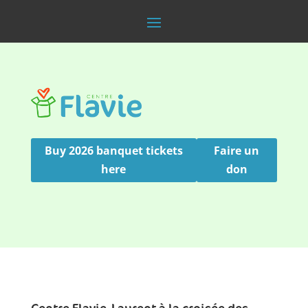
Buy 2026 banquet tickets
Faire un
here
don