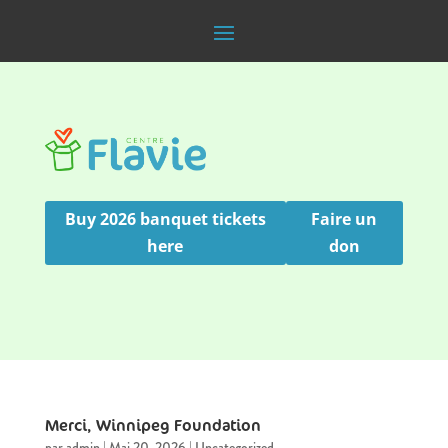
Buy 2026 banquet tickets
Faire un
here
don
Merci, Winnipeg Foundation
par
admin
|
Mai 20, 2026
|
Uncategorized