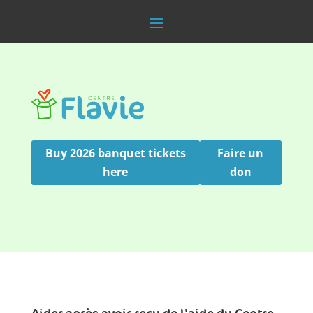
Buy 2026 banquet tickets
Faire un
here
don