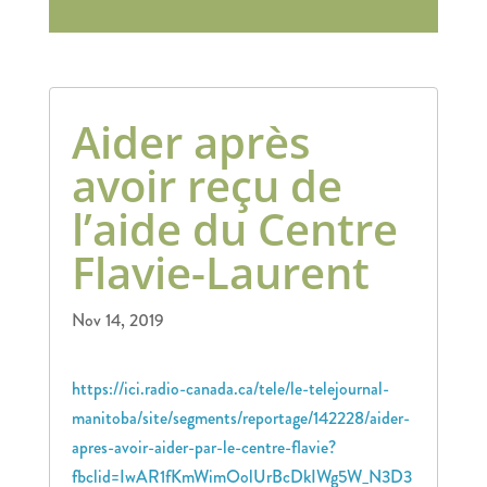
Aider après
avoir reçu de
l’aide du Centre
Flavie-Laurent
Nov 14, 2019
https://ici.radio-canada.ca/tele/le-telejournal-
manitoba/site/segments/reportage/142228/aider-
apres-avoir-aider-par-le-centre-flavie?
fbclid=IwAR1fKmWimOolUrBcDkIWg5W_N3D3